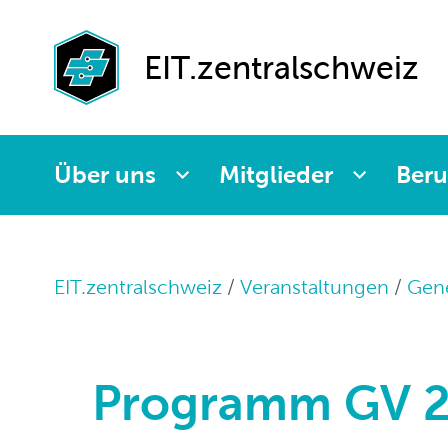
Baugarantien
Berufswelt
News
Partnermitgliede
Weiterbildung
EIT.swiss
Generalversamm
EIT.zentralschweiz
Agenda
Seniorenabteilu
Ausleihmaterial
QV-Feier
Leitbild
Newsletter
Schnuppernachm
Paritätische
Über uns
Mitglieder
Beru
Kommission
tunZentralschwe
Partner
ZEBI
EIT.zentralschweiz
Veranstaltungen
Gen
Programm GV 