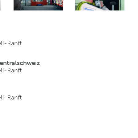
li-Ranft
entralschweiz
li-Ranft
li-Ranft