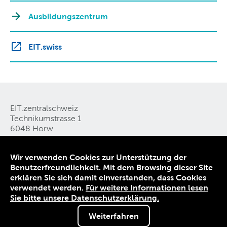
Ausbildungszentrum
EIT.swiss
EIT.zentralschweiz
Technikumstrasse 1
6048 Horw
Tel. 041 349 51 50
E-Mail
Wir verwenden Cookies zur Unterstützung der
Benutzerfreundlichkeit. Mit dem Browsing dieser Site
erklären Sie sich damit einverstanden, dass Cookies
Kontakt
verwendet werden.
Für weitere Informationen lesen
Datenschutz
Sie bitte unsere Datenschutzerklärung.
Impressum
Weiterfahren
© 1906-2026 EIT.zentralschweiz