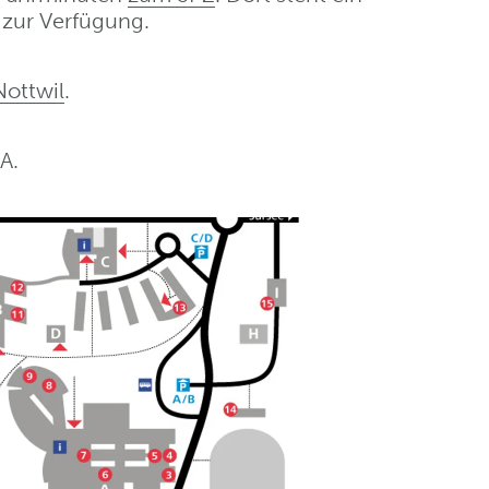
 zur Verfügung.
ottwil
.
A.