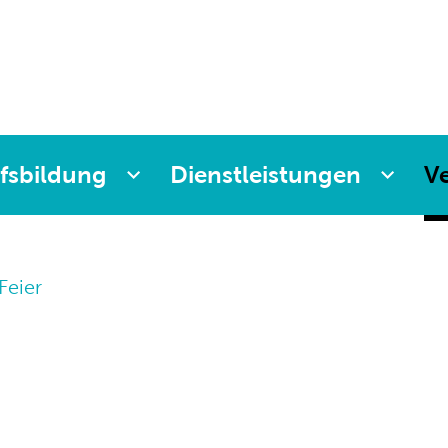
r
lung
ng
ittag
fsbildung
Dienstleistungen
V
iz
Feier