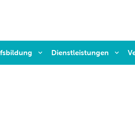
r
lung
ng
ittag
fsbildung
Dienstleistungen
V
iz