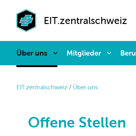
Baugarantien
Berufswelt
News
Partnermitgliede
Weiterbildung
EIT.swiss
Generalversamm
EIT.zentralschweiz
Agenda
Seniorenabteilu
Ausleihmaterial
QV-Feier
Leitbild
Newsletter
Schnuppernachm
Paritätische
Über uns
Mitglieder
Beru
Kommission
tunZentralschwe
Partner
ZEBI
EIT.zentralschweiz
Über uns
Offene Stellen