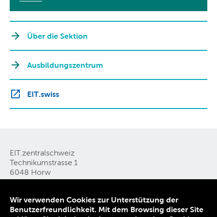
Über die Sektion
Ausbildungszentrum
EIT.swiss
EIT.zentralschweiz
Technikumstrasse 1
6048 Horw
Tel. 041 349 51 50
E-Mail
Wir verwenden Cookies zur Unterstützung der
Benutzerfreundlichkeit. Mit dem Browsing dieser Site